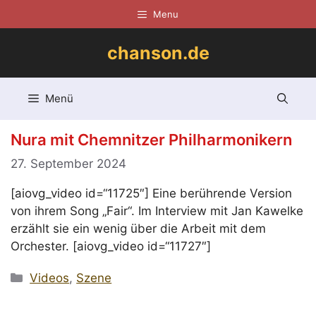
Zum
Menu
Inhalt
springen
chanson.de
Menü
Nura mit Chemnitzer Philharmonikern
27. September 2024
[aiovg_video id=“11725″] Eine berührende Version
von ihrem Song „Fair“. Im Interview mit Jan Kawelke
erzählt sie ein wenig über die Arbeit mit dem
Orchester. [aiovg_video id=“11727″]
Kategorien
Videos
,
Szene