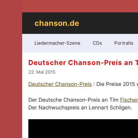
Zum
Inhalt
springen
chanson.de
Liedermacher-Szene
CDs
Portraits
Deutscher Chanson-Preis an T
22. Mai 2015
Deutscher Chanson-Preis
: Die Preise 2015 
Der Deutsche Chanson-Preis an Tim
Fischer
Der Nachwuchspreis an Lennart Schilgen.