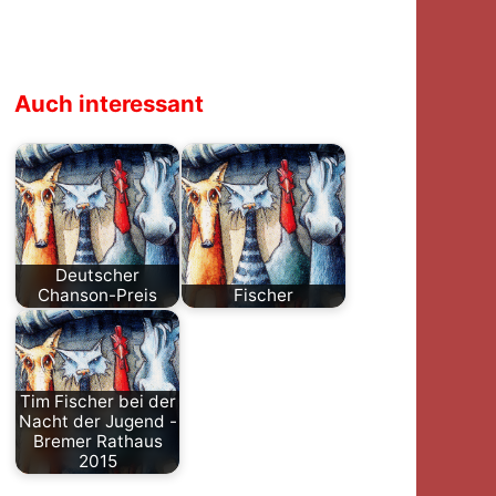
Auch interessant
Deutscher
Chanson-Preis
Fischer
Um das
Tim Fischer
deutschsprachige
wurde am 12.
Chanson zu
März 1973 in
Tim Fischer bei der
fördern und
Delmenhorst
Nacht der Jugend -
bestens zu
(Nähe…
Bremer Rathaus
präsentieren,…
2015
Chansons von