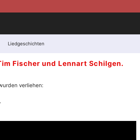
Liedgeschichten
im Fischer und Lennart Schilgen.
wurden verliehen:
.