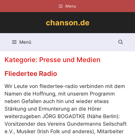
Zum
Menu
Inhalt
springen
chanson.de
Menü
Kategorie:
Presse und Medien
Fliedertee Radio
Wir Leute von fliedertee-radio verbinden mit dem
Namen die Hoffnung, mit unserem Programm
neben Gefallen auch hin und wieder etwas
Stärkung und Ermunterung an die Hörer
weiterzugeben JÖRG BOGADTKE (Nähe Berlin):
Vorsitzender des Vereins Gundermanns Seilschaft
e.V., Musiker (Irish Folk und anderes), Mitarbeiter