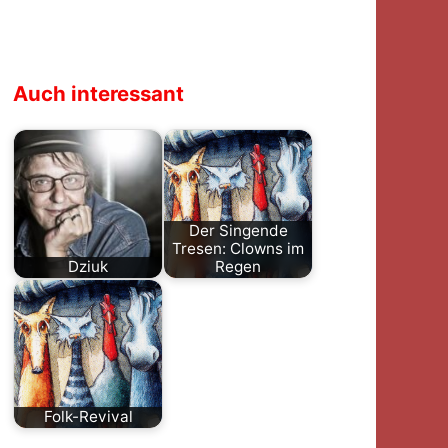
Auch interessant
Der Singende
Tresen: Clowns im
Dziuk
Regen
Eine Biographie
Clowns im Regen,
über Danny Dziuk
das zweite Album
zu schreiben, ist
von "Der
keine leichte…
Singende Tresen",
…
Folk-Revival
Als Parallele zur