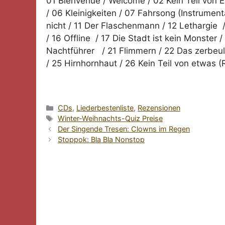
01 Bienvenue / Welcome / 02 Kein Teil von 
/ 06 Kleinigkeiten / 07 Fahrsong (Instrumenta
nicht / 11 Der Flaschenmann / 12 Lethargie
/ 16 Offline / 17 Die Stadt ist kein Monster
Nachtführer / 21 Flimmern / 22 Das zerbeu
/ 25 Hirnhornhaut / 26 Kein Teil von etwas (
Kategorien
CDs
,
Liederbestenliste
,
Rezensionen
Schlagwörter
Winter-Weihnachts-Quiz Preise
Der Singende Tresen: Clowns im Regen
Stoppok: Bla Bla Nonstop