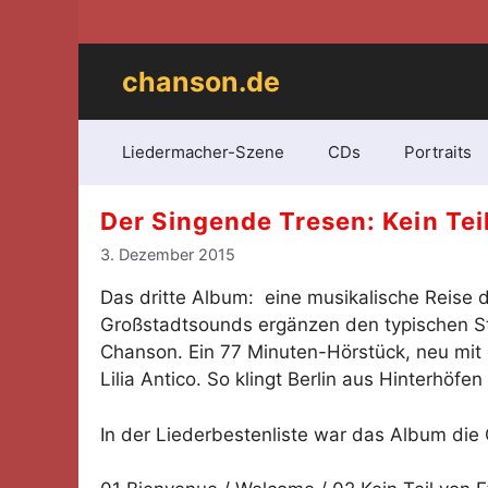
Zum
Inhalt
springen
chanson.de
Liedermacher-Szene
CDs
Portraits
Der Singende Tresen: Kein Tei
3. Dezember 2015
Das dritte Album: eine musikalische Reise d
Großstadtsounds ergänzen den typischen St
Chanson. Ein 77 Minuten-Hörstück, neu mit 
Lilia Antico. So klingt Berlin aus Hinterhöf
In der Liederbestenliste war das Album di