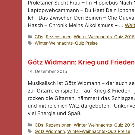
Proletarier Sucht Frau – Im Hippiebus Nac
Laptopwebcammann – Du Hast Dein Iphone Ve
Ich- Das Zwischen Den Beinen – Che Guevara
Hasch – Chronik Meins Alkolismuss – …
Wei
Kategorien
CDs
,
Rezensionen
,
Winter-Weihnachts-Quiz 2015
Schlagwörter
Winter-Weihnachts-Quiz Preise
Götz Widmann: Krieg und Frieden
14. Dezember 2015
Musikalisch ist Götz Widmann – der auch se
zur Gitarre einspielte – auf Krieg & Frieden
rocken die Gitarren, hämmert das Schlagzeu
und mit reichlich Witz dargeboten. Unkonven
viel Energie und Spaß.
Kategorien
CDs
,
Rezensionen
,
Winter-Weihnachts-Quiz 2015
Schlagwörter
Götz Widmann
,
Winter-Weihnachts-Quiz Preise