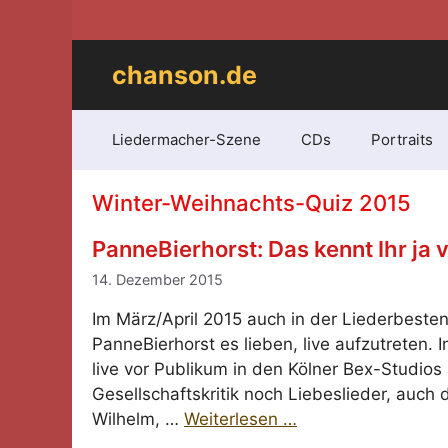
Zum
Inhalt
springen
chanson.de
Liedermacher-Szene
CDs
Portraits
Winter-Weihnachts-Quiz 2015
PanneBierhorst: Das kennt Ihr ja 
14. Dezember 2015
Im März/April 2015 auch in der Liederbeste
PanneBierhorst es lieben, live aufzutreten. 
live vor Publikum in den Kölner Bex-Studi
Gesellschaftskritik noch Liebeslieder, auch
Wilhelm, …
Weiterlesen …