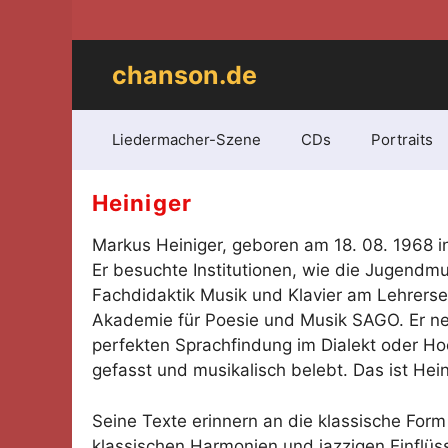
Zum
Inhalt
springen
chanson.de
Liedermacher-Szene
CDs
Portraits
Heiniger
Markus Heiniger, geboren am 18. 08. 1968 in
Er besuchte Institutionen, wie die Jugendmu
Fachdidaktik Musik und Klavier am Lehrersem
Akademie für Poesie und Musik SAGO. Er nen
perfekten Sprachfindung im Dialekt oder Ho
gefasst und musikalisch belebt. Das ist Hein
Seine Texte erinnern an die klassische Form
klassischen Harmonien und jazzigen Einflüss