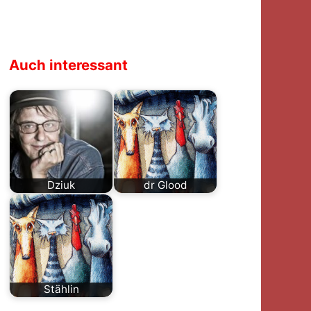
Auch interessant
Dziuk
dr Glood
Eine Biographie
Geb. 1952. Er war
über Danny Dziuk
Lehrer und ist
zu schreiben, ist
Mundart-
keine leichte…
Chansonier in
Basel…
Stählin
Christof Stählin (