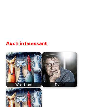
Auch interessant
Wortfront
Dziuk
Dr. Roger Stein,
Eine Biographie
1975 in Zürich
über Danny Dziuk
geboren, erhielt
zu schreiben, ist