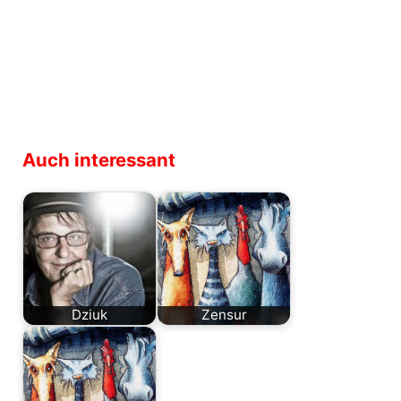
Auch interessant
Dziuk
Zensur
Eine Biographie
Wenn wir geneigt
über Danny Dziuk
sind,
zu schreiben, ist
anzunehmen, es