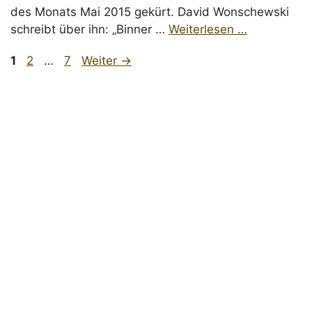
des Monats Mai 2015 gekürt. David Wonschewski
schreibt über ihn: „Binner …
Weiterlesen …
Seite
Seite
Seite
1
2
…
7
Weiter
→