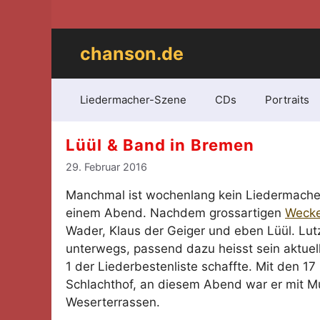
Zum
Inhalt
springen
chanson.de
Liedermacher-Szene
CDs
Portraits
Lüül & Band in Bremen
29. Februar 2016
Manchmal ist wochenlang kein Liedermacher
einem Abend. Nachdem grossartigen
Wecke
Wader, Klaus der Geiger und eben Lüül. Lutz
unterwegs, passend dazu heisst sein aktuel
1 der Liederbestenliste schaffte. Mit den 17
Schlachthof, an diesem Abend war er mit Mu
Weserterrassen.