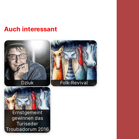
Auch interessant
Dziuk
Folk-Revival
Eine Biographie
Als Parallele zur
über Danny Dziuk
neuen
zu schreiben, ist
Chansonbewegun
Ernstgemeint
keine leichte…
g der Waldecker
gewinnen das
Zeit mit ihrer…
Turiseder
Troubadorum 2016
Das Ohrakel hat